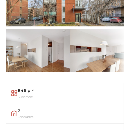
846 pi²
Superficie
2
Chambres