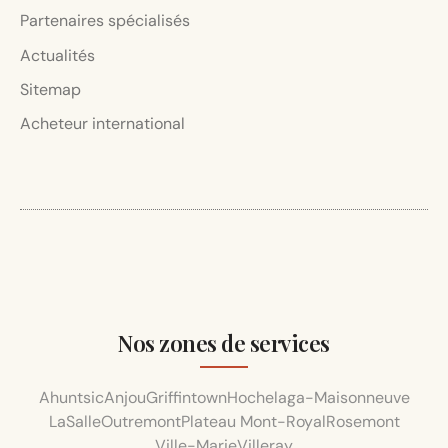
Partenaires spécialisés
Actualités
Sitemap
Acheteur international
Nos zones de services
Ahuntsic
Anjou
Griffintown
Hochelaga-Maisonneuve
LaSalle
Outremont
Plateau Mont-Royal
Rosemont
Ville-Marie
Villeray