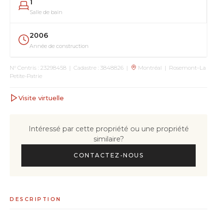
1
Salle de bain
2006
Année de construction
N° Centris : 23298458 | Cadastre : 3848826 |
Montréal | Rosemont–La
Petite-Patrie
Visite virtuelle
Intéressé par cette propriété ou une propriété
similaire?
CONTACTEZ-NOUS
DESCRIPTION