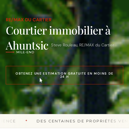
ROSEMONT – LA PETITE-PATRIE
RE/MAX DU CARTIER
VILLERAY
Courtier immobilier à
PLATEAU MONT-ROYAL
MILE-END
Ahuntsic
Steve Rouleau, RE/MAX du Cartier
OUTREMONT
VILLE MONT-ROYAL
AHUNTSIC-CARTIERVILLE
HOCHELAGA-MAISONNEUVE
LE SUD-OUEST
OBTENEZ UNE ESTIMATION GRATUITE EN MOINS DE
24 H
ROSEMONT – LA PETITE-PATRIE
✦
DES CENTAINES DE PROPRIÉTÉS VENDUES