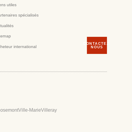
ens utiles
rtenaires spécialisés
tualités
temap
CONTACTEZ-
heteur international
NOUS
osemont
Ville-Marie
Villeray