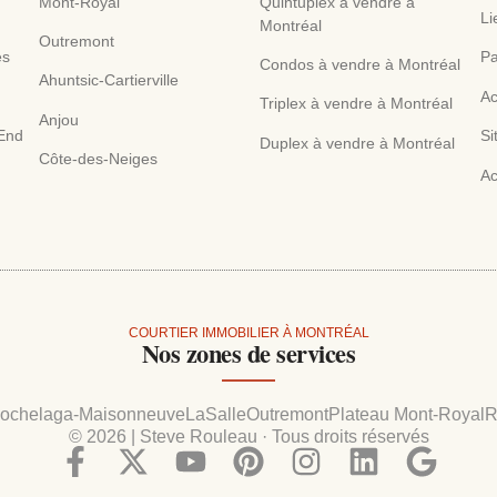
Mont-Royal
Quintuplex à vendre à
Li
Montréal
Outremont
es
Pa
Condos à vendre à Montréal
Ahuntsic-Cartierville
Ac
Triplex à vendre à Montréal
Anjou
 End
Si
Duplex à vendre à Montréal
Côte-des-Neiges
Ac
COURTIER IMMOBILIER À MONTRÉAL
Nos zones de services
ochelaga-Maisonneuve
LaSalle
Outremont
Plateau Mont-Royal
R
© 2026 | Steve Rouleau · Tous droits réservés