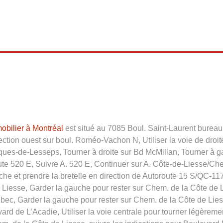
bilier à Montréal
est situé au 7085 Boul. Saint-Laurent bureau
ection ouest sur boul. Roméo-Vachon N, Utiliser la voie de droite
es-de-Lesseps, Tourner à droite sur Bd McMillan, Tourner à gau
te 520 E, Suivre A. 520 E, Continuer sur A. Côte-de-Liesse/Chem
che et prendre la bretelle en direction de Autoroute 15 S/QC-117
Liesse, Garder la gauche pour rester sur Chem. de la Côte de Li
c, Garder la gauche pour rester sur Chem. de la Côte de Liesse
 de L’Acadie, Utiliser la voie centrale pour tourner légèrement