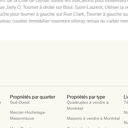
hem. de la Côte de Liesse, suivre les indications pour Boulevard
e Jarry O, Tourner à droite sur Boul. Saint-Laurent, Utiliser la 
auche pour tourner à gauche sur Rue Clark, Tourner à gauche su
uleau courtier immobilier rosemont villeray remax du cartier mont
Propriétés par quartier
Propriétés par type
Li
e
Sud-Ouest
Quadruplex à vendre à
T
Montréal
Mercier-Hochelaga-
No
Maisonneuve
Maisons à vendre à Montréal
No