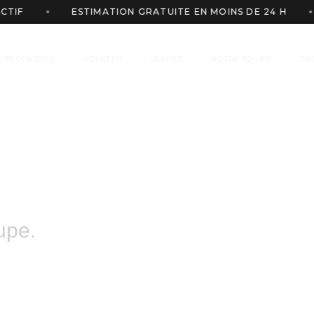
F
ESTIMATION GRATUITE EN MOINS DE 24 H
 PROPRIÉTÉS
ACHETER
VENDRE
NOTRE ÉQUIPE
CO
tre projet
upe.