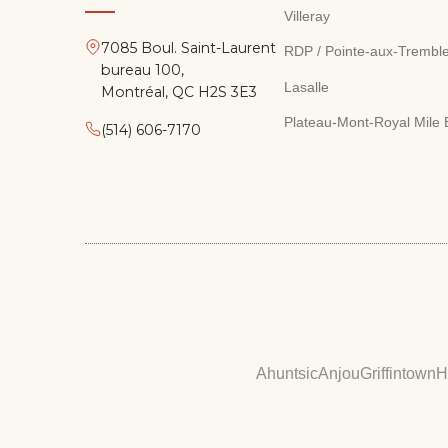
Villeray
7085 Boul. Saint-Laurent
RDP / Pointe-aux-Trembl
bureau 100,
Lasalle
Montréal, QC H2S 3E3
Plateau-Mont-Royal Mile
(514) 606-7170
Ahuntsic
Anjou
Griffintown
H