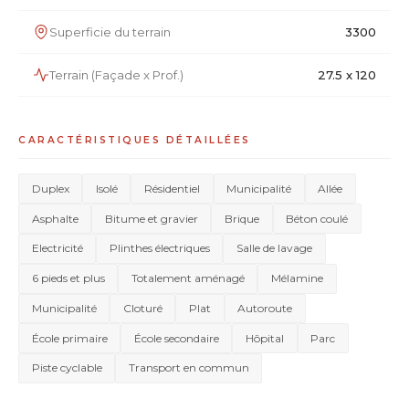
Superficie du terrain
3300
Terrain (Façade x Prof.)
27.5 x 120
CARACTÉRISTIQUES DÉTAILLÉES
Duplex
Isolé
Résidentiel
Municipalité
Allée
Asphalte
Bitume et gravier
Brique
Béton coulé
Electricité
Plinthes électriques
Salle de lavage
6 pieds et plus
Totalement aménagé
Mélamine
Municipalité
Cloturé
Plat
Autoroute
École primaire
École secondaire
Hôpital
Parc
Piste cyclable
Transport en commun