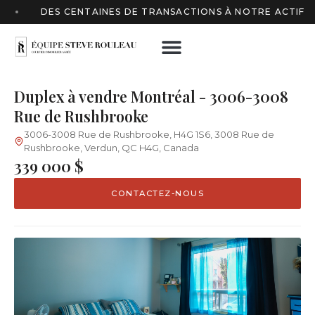
DES CENTAINES DE TRANSACTIONS À NOTRE ACTIF
NOS PROPRIÉTÉS
NOTRE ÉQUIPE
CONTACTEZ-NOUS
Duplex à vendre Montréal - 3006-3008
Rue de Rushbrooke
3006-3008 Rue de Rushbrooke, H4G 1S6, 3008 Rue de
Rushbrooke, Verdun, QC H4G, Canada
339 000 $
CONTACTEZ-NOUS