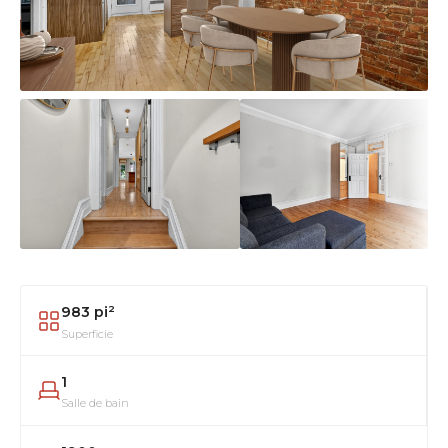
983 pi²
Superficie
1
Salle de bain