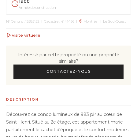
1900
Année de construction
N° Centris : 13585152 | Cadastre : 4141466 |
Montréal | Le Sud-Ouest
Visite virtuelle
Intéressé par cette propriété ou une propriété
similaire?
CONTACTEZ-NOUS
DESCRIPTION
Découvrez ce condo lumineux de 983 pi² au cœur de
Saint-Henri. Situé au 2e étage, cet appartement marie
parfaitement le cachet d'époque et le confort moderne :