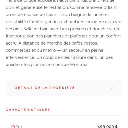
murs de brique exposée, hauts plafonds, planchers de
bois et généreuse fenestration. Cuisine rénovée offrant
un vaste espace de travail, salon baigné de lumière,
possibilité d’aménager deux chambres fermées selon vos
besoins. Salle de bain avec bain podium et douche vitrée.
Insonorisation des planchers et plafonds pour un confort
accru. À distance de marche des cafés, restos,
commerces et du métro — un secteur en pleine
effervescence. Un coup de cœur assuré dans l’un des
quartiers les plus recherchés de Montréal.
DÉTAILS DE LA PROPRIÉTÉ
Condo à vendre à
CARACTÉRISTIQUES
Montréal - 791, Avenue
Prix
499 000 $