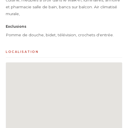
cuisine, meubles à tiroir dans le walk-in, luminaires, armoire
et pharmacie salle de bain, bancs sur balcon. Air climatisé
murale,
Exclusions
Pomme de douche, bidet, télévision, crochets d'entrée.
LOCALISATION