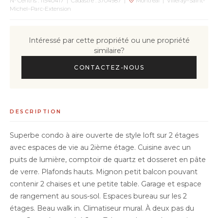
N° Centris : 11540417 | Cadastre : 3704987 |
Montréal | Villeray–Saint-
Michel–Parc-Extension
Intéressé par cette propriété ou une propriété
similaire?
CONTACTEZ-NOUS
DESCRIPTION
Superbe condo à aire ouverte de style loft sur 2 étages
avec espaces de vie au 2ième étage. Cuisine avec un
puits de lumière, comptoir de quartz et dosseret en pâte
de verre. Plafonds hauts. Mignon petit balcon pouvant
contenir 2 chaises et une petite table. Garage et espace
de rangement au sous-sol. Espaces bureau sur les 2
étages. Beau walk in. Climatiseur mural. À deux pas du