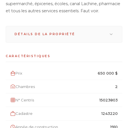
supermarché, épiceries, écoles, canal Lachine, pharmacie
et tous les autres services essentiels. Faut voir.
DÉTAILS DE LA PROPRIÉTÉ
4 Plex à vendre
CARACTÉRISTIQUES
Montréal - 5703-5705,
Prix
650 000 $
Boul. Monk
Chambres
2
N° Centris
15023803
Revenu par étage au premier juillet 2024:
5703, 3e étage =750$
Cadastre
1243220
5703A - 2e étage =755$
Année de construction
1910