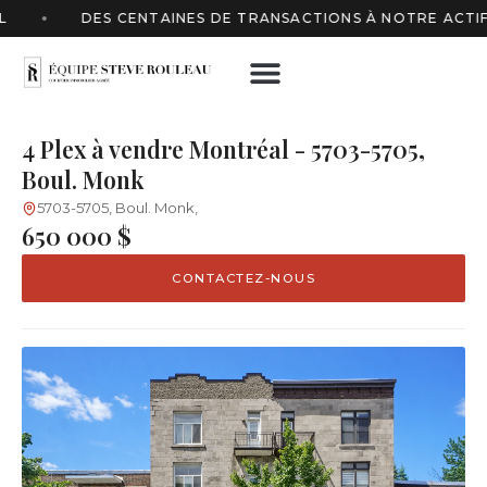
DES CENTAINES DE TRANSACTIONS À NOTRE ACTIF
NOS PROPRIÉTÉS
NOTRE ÉQUIPE
CONTACTEZ-NOUS
4 Plex à vendre Montréal - 5703-5705,
Boul. Monk
5703-5705, Boul. Monk,
650 000 $
CONTACTEZ-NOUS