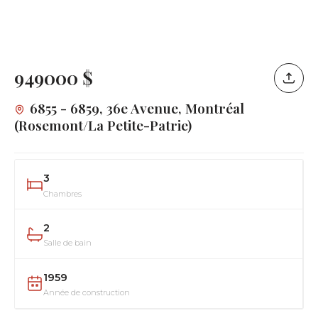
949000 $
6855 - 6859, 36e Avenue, Montréal
(Rosemont/La Petite-Patrie)
3
Chambres
2
Salle de bain
1959
Année de construction