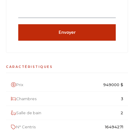
Envoyer
CARACTÉRISTIQUES
Prix
949000 $
Chambres
3
Salle de bain
2
N° Centris
16494271