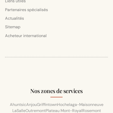
Liens utiles
Partenaires spécialisés
Actualités
Sitemap
Acheteur international
Nos zones de services
Ahuntsic
Anjou
Griffintown
Hochelaga-Maisonneuve
LaSalle
Outremont
Plateau Mont-Royal
Rosemont